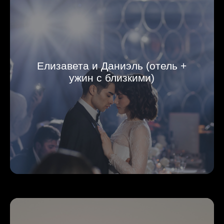
Елизавета и Даниэль (отель +
ужин с близкими)