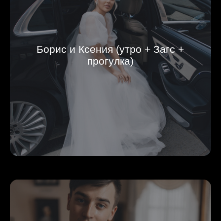
Борис и Ксения (утро + Загс +
прогулка)